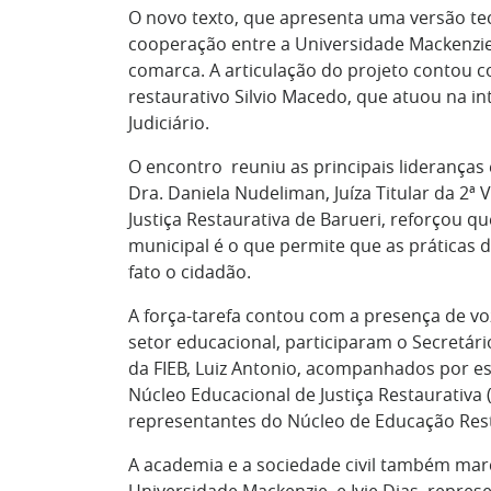
O novo texto, que apresenta uma versão te
cooperação entre a Universidade Mackenzie e
comarca. A articulação do projeto contou c
restaurativo Silvio Macedo, que atuou na in
Judiciário.
O encontro reuniu as principais lideranças 
Dra. Daniela Nudeliman, Juíza Titular da 2ª
Justiça Restaurativa de Barueri, reforçou qu
municipal é o que permite que as práticas 
fato o cidadão.
A força-tarefa contou com a presença de vo
setor educacional, participaram o Secretári
da FIEB, Luiz Antonio, acompanhados por esp
Núcleo Educacional de Justiça Restaurativa 
representantes do Núcleo de Educação Resta
A academia e a sociedade civil também ma
Universidade Mackenzie, e Ivie Dias, repre