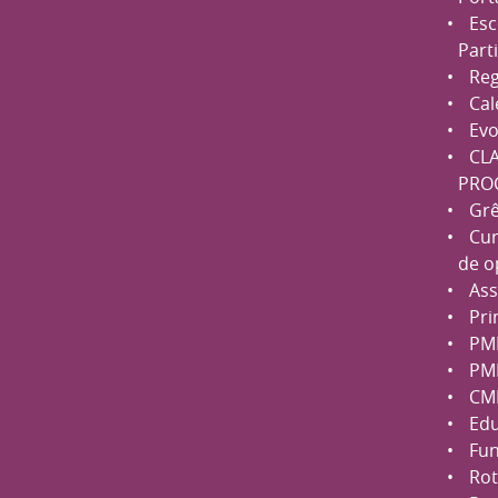
Esc
Part
Reg
Cal
Evo
CLA
PRO
Grê
Cur
de o
Ass
Pri
PM
PM
CM
Edu
Fu
Rot