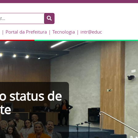
Portal da Prefeitura
Tecnologia
intr@educ
ao status de
te