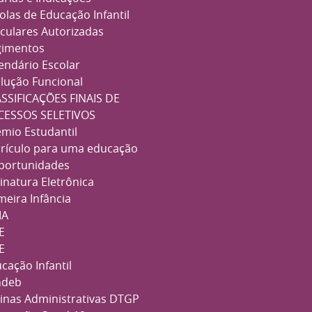
olas de Educação Infantil
iculares Autorizadas
imentos
endário Escolar
lução Funcional
SSIFICAÇÕES FINAIS DE
CESSOS SELETIVOS
mio Estudantil
rículo para uma educação
portunidades
inatura Eletrônica
meira Infância
IA
E
E
cação Infantil
ndeb
inas Administrativas
DTGP