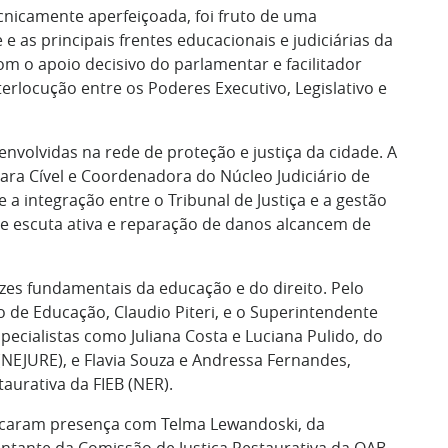
cnicamente aperfeiçoada, foi fruto de uma
 as principais frentes educacionais e judiciárias da
om o apoio decisivo do parlamentar e facilitador
terlocução entre os Poderes Executivo, Legislativo e
envolvidas na rede de proteção e justiça da cidade. A
 Vara Cível e Coordenadora do Núcleo Judiciário de
e a integração entre o Tribunal de Justiça e a gestão
de escuta ativa e reparação de danos alcancem de
zes fundamentais da educação e do direito. Pelo
o de Educação, Claudio Piteri, e o Superintendente
ecialistas como Juliana Costa e Luciana Pulido, do
(NEJURE), e Flavia Souza e Andressa Fernandes,
urativa da FIEB (NER).
rcaram presença com Telma Lewandoski, da
sentante da Comissão de Justiça Restaurativa da OAB