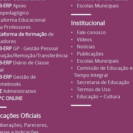
B-ERP
Apoio
Escolas Municipais
opedagógico
taforma Educacional
Institucional
a Professores
Fale conosco
taforma de formação
de
Vídeos
adores
Notícias
B-ERP
GP - Gestão Pessoal
Publicações
buição/Remoção/Transferência
Escolas Municipais
B-ERP
Diário de Classe
Comissão de Educação 
al
Tempo Integral
B-ERP
Gestão de
Secretaria de Educação
omebooks
Termos de Uso
E
Administrativo
Educação + Cultura
PC ONLINE
cações Oficiais
iberações, Pareceres,
arias e Indicações