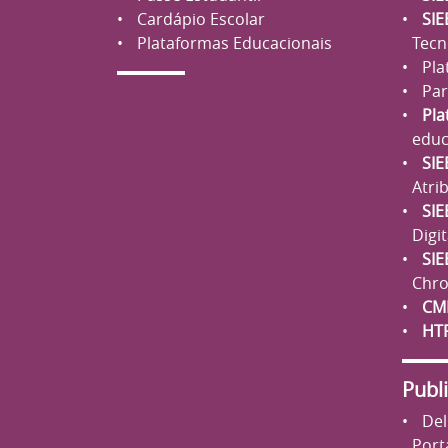
Cardápio Escolar
SIE
Plataformas Educacionais
Tecn
Pla
Par
Pla
educ
SIE
Atri
SIE
Digit
SIE
Chr
CM
HT
Publi
Del
Port