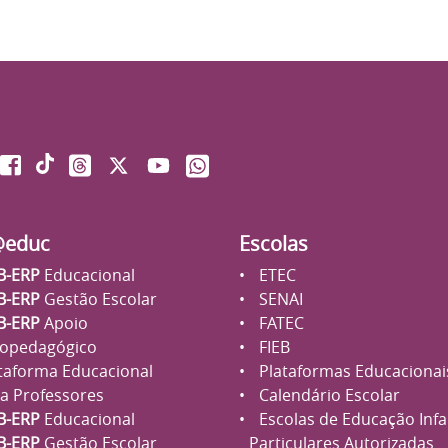
@educ
Escolas
B-ERP
Educacional
ETEC
B-ERP
Gestão Escolar
SENAI
B-ERP
Apoio
FATEC
opedagógico
FIEB
taforma Educacional
Plataformas Educacionai
a Professores
Calendário Escolar
B-ERP
Educacional
Escolas de Educação Infan
B-ERP
Gestão Escolar
Particulares Autorizadas